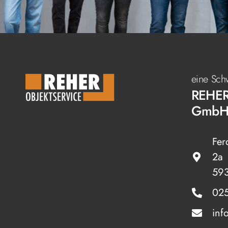
eine Sch
REHE
Gmb
Fer
2a
593
025
inf