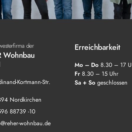
westerfirma der
Erreichbarkeit
R Wohnbau
H
Mo – Do
8.30
–
17 U
Fr
8.30
–
15 Uhr
dinand-Kortmann-Str.
Sa + So
geschlossen
94 Nordkirchen
96 88739 -10
o@reher-wohnbau.de