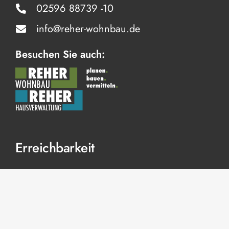
02596 88739 -10
info@reher-wohnbau.de
Besuchen Sie auch:
Erreichbarkeit
Mo – Do
8.30
–
17 Uhr
Fr
8.30
–
15 Uhr
Sa + So
geschlossen